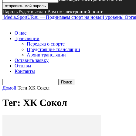
Пароль будет выслан Вам по электронной почте.
Media.SportUP.su — Поднимаем спорт на новый уровень! Орг
О нас
Трансляции
Передача о спорте
Предстоящие трансляции
Архив трансляции
Оставить заявку
Отзывы
Контакты
Домой
Теги
ХК Сокол
Тег: ХК Сокол