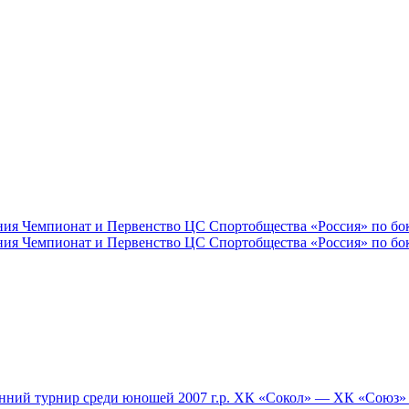
ния Чемпионат и Первенство ЦС Спортобщества «Россия» по бок
ния Чемпионат и Первенство ЦС Спортобщества «Россия» по бок
 турнир среди юношей 2007 г.р. ХК «Сокол» — ХК «Союз» (