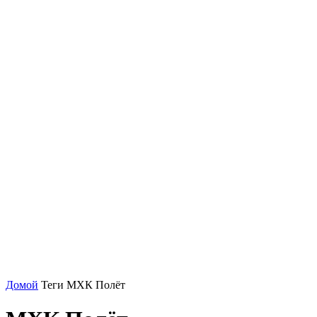
Домой
Теги
МХК Полёт