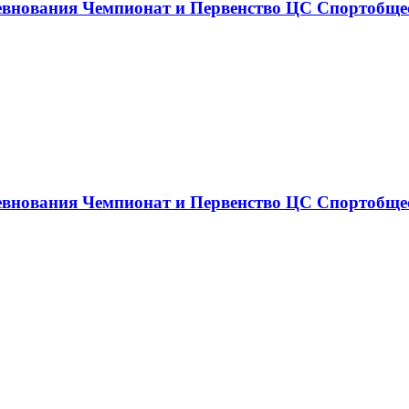
ревнования Чемпионат и Первенство ЦС Спортобщес
ревнования Чемпионат и Первенство ЦС Спортобщес