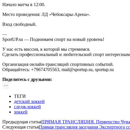
Начало матча в 12:00.
Место проведения: ЛД «Чебоксары-Арена».
Вход свободный.
—
SportUP.su — Поднимаем спорт на новый уровень!
У нас есть миссия, к которой мы стремимся.
Сделать профессиональный и любительский спорт интересным
Организация онлайн-трансляций спортивных событий.
Обращайтесь: +79674705563, mail@sportup.su, sportup.su
Поделитесь с друзьями:
ТЕГИ
детский хоккей
следж-хоккей
хоккей
Предыдущая статья
ПРЯМАЯ ТРАНСЛЯЦИЯ. Первенство Чуваши
Следующая статья
Прямая трансляция заседания Экспертного со