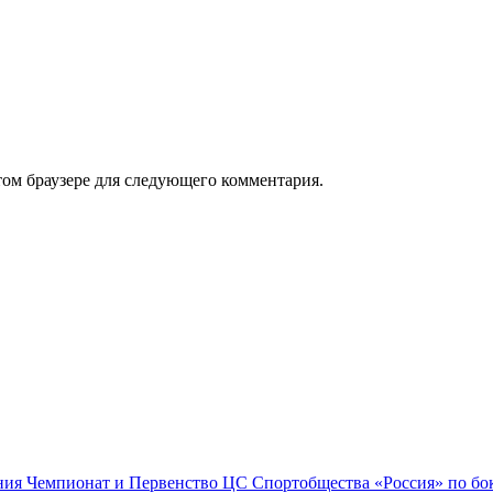
том браузере для следующего комментария.
ния Чемпионат и Первенство ЦС Спортобщества «Россия» по бок