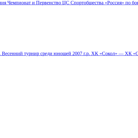
ния Чемпионат и Первенство ЦС Спортобщества «Россия» по бок
енний турнир среди юношей 2007 г.р. ХК «Сокол» — ХК «Со