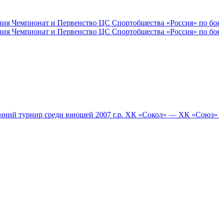
ния Чемпионат и Первенство ЦС Спортобщества «Россия» по бок
ния Чемпионат и Первенство ЦС Спортобщества «Россия» по бок
 турнир среди юношей 2007 г.р. ХК «Сокол» — ХК «Союз» (