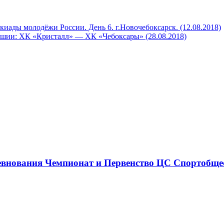
ы молодёжи России. День 6. г.Новочебоксарск. (12.08.2018)
и: ХК «Кристалл» — ХК «Чебоксары» (28.08.2018)
ревнования Чемпионат и Первенство ЦС Спортобщес