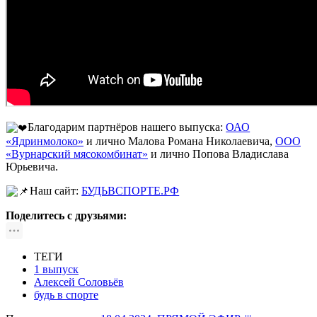
Благодарим партнёров нашего выпуска:
ОАО
«Ядринмолоко»
и лично Малова Романа Николаевича,
ООО
«Вурнарский мясокомбинат»
и лично Попова Владислава
Юрьевича.
Наш сайт:
БУДЬВСПОРТЕ.РФ
Поделитесь с друзьями:
ТЕГИ
1 выпуск
Алексей Соловьёв
будь в спорте