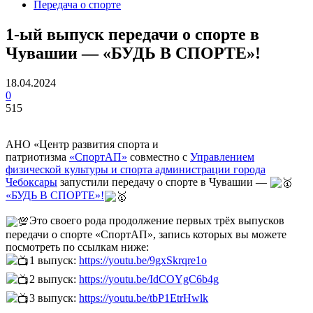
Передача о спорте
1-ый выпуск передачи о спорте в
Чувашии — «БУДЬ В СПОРТЕ»!
18.04.2024
0
515
АНО «Центр развития спорта и
патриотизма
«СпортАП»
совместно с
Управлением
физической культуры и спорта администрации города
Чебоксары
запустили передачу о спорте в Чувашии —
«БУДЬ В СПОРТЕ»!
Это своего рода продолжение первых трёх выпусков
передачи о спорте «СпортАП», запись которых вы можете
посмотреть по ссылкам ниже:
1 выпуск:
https://youtu.be/9gxSkrqre1o
2 выпуск:
https://youtu.be/IdCOYgC6b4g
3 выпуск:
https://youtu.be/tbP1EtrHwlk