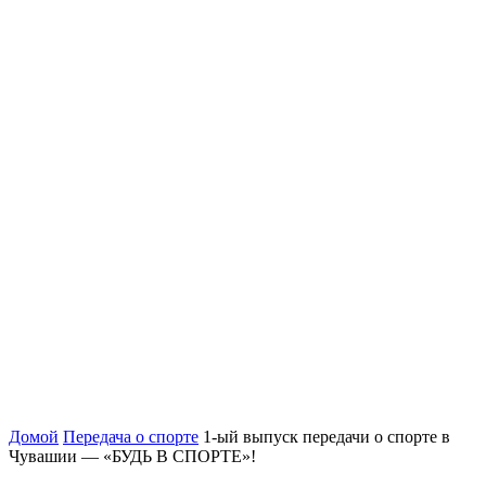
Домой
Передача о спорте
1-ый выпуск передачи о спорте в
Чувашии — «БУДЬ В СПОРТЕ»!